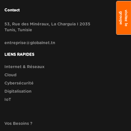
Contact
v
s
i
t
e
z
l
e
r
o
u
p
i
g
e
53, Rue des Minéraux, La Charguia I 2035
Tunis, Tunisie
entreprise@globalnet.tn
LIENS RAPIDES
Internet & Réseaux
Cloud
Cybersécurité
Digitalisation
IoT
Vos Besoins ?