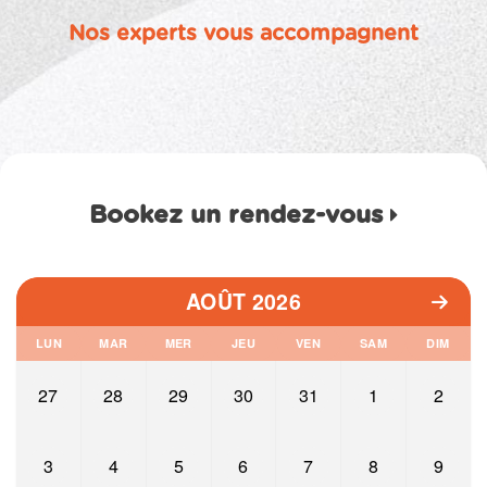
Nos experts vous accompagnent
Bookez un rendez-vous
AOÛT 2026
LUN
MAR
MER
JEU
VEN
SAM
DIM
27
28
29
30
31
1
2
3
4
5
6
7
8
9