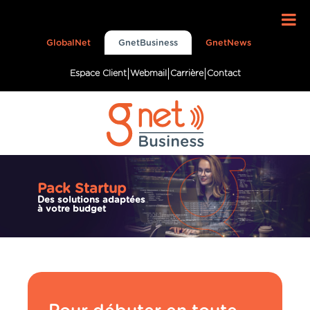
GlobalNet
GnetBusiness
GnetNews
Espace Client
Webmail
Carrière
Contact
Pack Startup
Des solutions adaptées
à votre budget