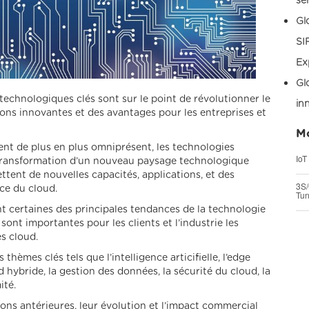
se
Gl
SI
Ex
Gl
echnologiques clés sont sur le point de révolutionner le
in
ns innovantes et des avantages pour les entreprises et
Mo
nt de plus en plus omniprésent, les technologies
IoT
a transformation d’un nouveau paysage technologique
ttent de nouvelles capacités, applications, et des
3S/
ce du cloud.
Tun
nt certaines des principales tendances de la technologie
sont importantes pour les clients et l’industrie les
es cloud.
èmes clés tels que l’intelligence articifielle, l’edge
d hybride, la gestion des données, la sécurité du cloud, la
ité.
ons antérieures, leur évolution et l’impact commercial