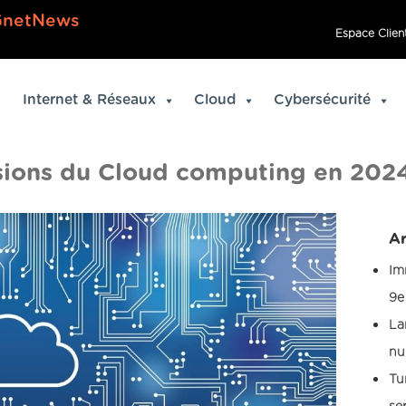
GnetNews
Espace Clien
Internet & Réseaux
Cloud
Cybersécurité
isions du Cloud computing en 202
Ar
Im
9e
La
nu
Tu