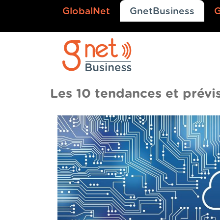
GlobalNet
GnetBusiness
Les 10 tendances et prév