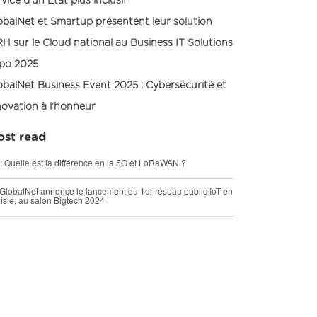
rvice d’un État plus inclusif
obalNet et Smartup présentent leur solution
RH sur le Cloud national au Business IT Solutions
po 2025
obalNet Business Event 2025 : Cybersécurité et
novation à l’honneur
st read
 : Quelle est la différence en la 5G et LoRaWAN ?
GlobalNet annonce le lancement du 1er réseau public IoT en
isie, au salon Bigtech 2024