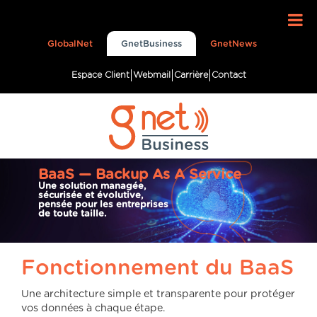
GlobalNet
GnetBusiness
GnetNews
Espace Client
Webmail
Carrière
Contact
BaaS — Backup As A Service
Une solution managée,
sécurisée et évolutive,
pensée pour les entreprises
de toute taille.
Fonctionnement du BaaS
Une architecture simple et transparente pour protéger
vos données à chaque étape.