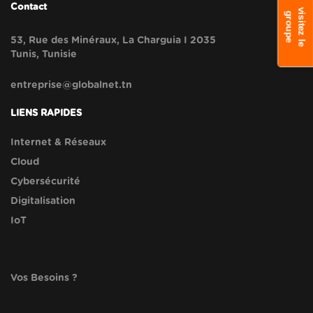
Contact
v
s
i
t
e
z
l
e
r
o
u
p
i
g
e
53, Rue des Minéraux, La Charguia I 2035
Tunis, Tunisie
entreprise@globalnet.tn
LIENS RAPIDES
Internet & Réseaux
Cloud
Cybersécurité
Digitalisation
IoT
Vos Besoins ?