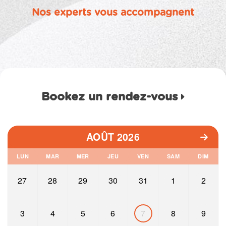
Nos experts vous accompagnent
Bookez un rendez-vous
AOÛT 2026
LUN
MAR
MER
JEU
VEN
SAM
DIM
27
28
29
30
31
1
2
3
4
5
6
7
8
9