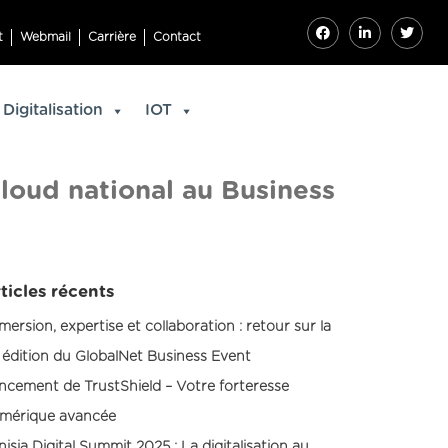
t
Webmail
Carrière
Contact
Digitalisation
IOT
loud national au Business
ticles récents
mersion, expertise et collaboration : retour sur la
 édition du GlobalNet Business Event
ncement de TrustShield – Votre forteresse
mérique avancée
nisia Digital Summit 2025 : La digitalisation au