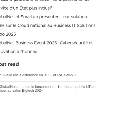
rvice d’un État plus inclusif
obalNet et Smartup présentent leur solution
RH sur le Cloud national au Business IT Solutions
po 2025
obalNet Business Event 2025 : Cybersécurité et
novation à l’honneur
st read
 : Quelle est la différence en la 5G et LoRaWAN ?
GlobalNet annonce le lancement du 1er réseau public IoT en
isie, au salon Bigtech 2024