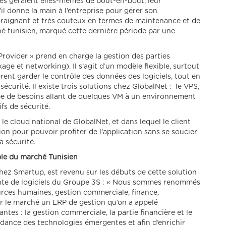
rises géraient elles-mêmes de bout-en-bout, leur
il donne la main à l’entreprise pour gérer son
traignant et très couteux en termes de maintenance et de
ché tunisien, marqué cette dernière période par une
Provider » prend en charge la gestion des parties
kage et networking). Il s’agit d’un modèle flexible, surtout
fèrent garder le contrôle des données des logiciels, tout en
 sécurité. Il existe trois solutions chez GlobalNet : le VPS,
pe de besoins allant de quelques VM à un environnement
ifs de sécurité.
le cloud national de GlobalNet, et dans lequel le client
on pour pouvoir profiter de l’application sans se soucier
a sécurité.
le du marché Tunisien
ez Smartup, est revenu sur les débuts de cette solution
fonte de logiciels du Groupe 3S : « Nous sommes renommés
ources humaines, gestion commerciale, finance,
sur le marché un ERP de gestion qu’on a appelé
tes : la gestion commerciale, la partie financière et le
endance des technologies émergentes et afin d’enrichir