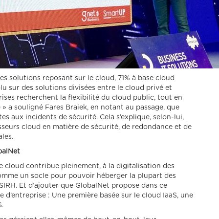
s solutions reposant sur le cloud, 71% à base cloud
u sur des solutions divisées entre le cloud privé et
rises recherchent la flexibilité du cloud public, tout en
é » a souligné Fares Braiek, en notant au passage, que
 aux incidents de sécurité. Cela s’explique, selon-lui,
sseurs cloud en matière de sécurité, de redondance et de
les.
balNet
e cloud contribue pleinement, à la digitalisation des
 comme un socle pour pouvoir héberger la plupart des
e SIRH. Et d’ajouter que GlobalNet propose dans ce
e d’entreprise : Une première basée sur le cloud IaaS, une
S.