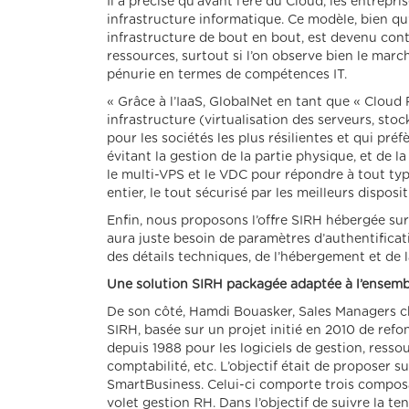
Il a précisé qu’avant l’ère du Cloud, les entrep
infrastructure informatique. Ce modèle, bien qu’
infrastructure de bout en bout, est devenu con
ressources, surtout si l’on observe bien le mar
pénurie en termes de compétences IT.
« Grâce à l’IaaS, GlobalNet en tant que « Cloud 
infrastructure (virtualisation des serveurs, stoc
pour les sociétés les plus résilientes et qui pré
évitant la gestion de la partie physique, et de la
le multi-VPS et le VDC pour répondre à tout ty
entier, le tout sécurisé par les meilleurs disposit
Enfin, nous proposons l’offre SIRH hébergée sur 
aura juste besoin de paramètres d’authentificati
des détails techniques, de l’hébergement et de l
Une solution SIRH packagée adaptée à l’ensemb
De son côté, Hamdi Bouasker, Sales Managers ch
SIRH, basée sur un projet initié en 2010 de re
depuis 1988 pour les logiciels de gestion, ress
comptabilité, etc. L’objectif était de proposer 
SmartBusiness. Celui-ci comporte trois composan
volet gestion RH. Dans l’objectif de suivre la t