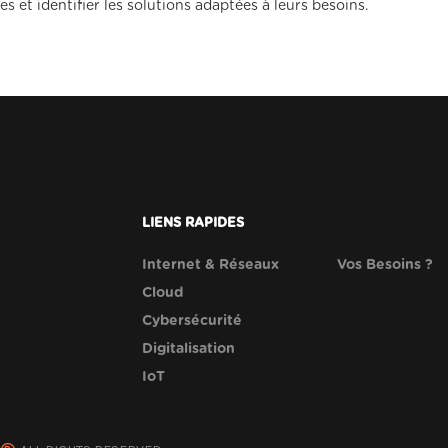
s et identifier les solutions adaptées à leurs besoins.
LIENS RAPIDES
Internet & Réseaux
Vos Besoins ?
Cloud
Cybersécurité
Digitalisation
IoT