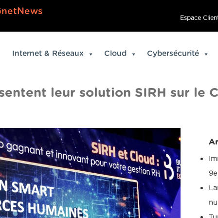
GnetNews
Espace Clien
Internet & Réseaux
Cloud
Cybersécurité
entent leur solution SIRH sur le C
Ar
Im
9e
La
nu
Tu