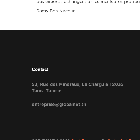
des experts, échanger sur les meilleures pratique
Samy Ben Naceur
Contact
53, Rue des Minéraux, La Charguia I 2035
Tunis, Tunisie
entreprise@globalnet.tn