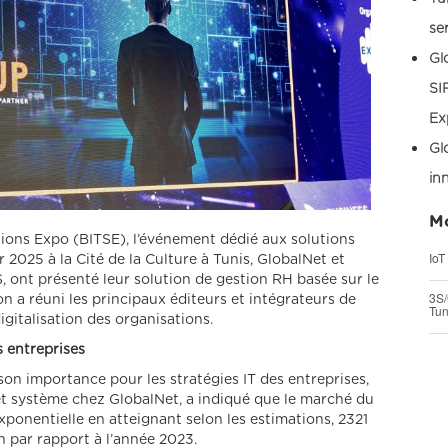
se
Gl
SI
Ex
Gl
in
Mo
tions Expo (BITSE), l’événement dédié aux solutions
IoT
r 2025 à la Cité de la Culture à Tunis, GlobalNet et
 ont présenté leur solution de gestion RH basée sur le
3S/
n a réuni les principaux éditeurs et intégrateurs de
Tun
digitalisation des organisations.
s entreprises
son importance pour les stratégies IT des entreprises,
et système chez GlobalNet, a indiqué que le marché du
ponentielle en atteignant selon les estimations, 2321
on par rapport à l’année 2023.