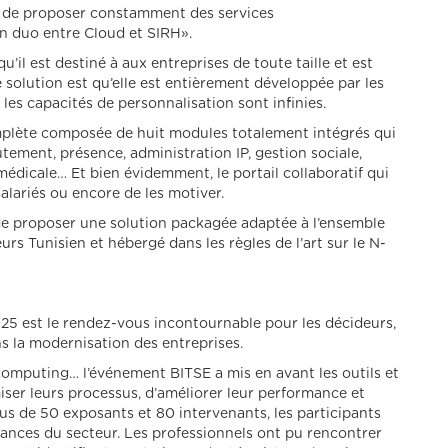
t de proposer constamment des services
n duo entre Cloud et SIRH».
u’il est destiné à aux entreprises de toute taille et est
 solution est qu’elle est entièrement développée par les
 les capacités de personnalisation sont infinies.
omplète composée de huit modules totalement intégrés qui
utement, présence, administration IP, gestion sociale,
édicale… Et bien évidemment, le portail collaboratif qui
lariés ou encore de les motiver.
de proposer une solution packagée adaptée à l’ensemble
s Tunisien et hébergé dans les règles de l’art sur le N-
25 est le rendez-vous incontournable pour les décideurs,
s la modernisation des entreprises.
computing… l’événement BITSE a mis en avant les outils et
ser leurs processus, d’améliorer leur performance et
lus de 50 exposants et 80 intervenants, les participants
dances du secteur. Les professionnels ont pu rencontrer