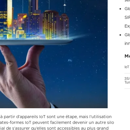
se
Gl
SI
Ex
Gl
in
Mo
IoT
3S/
Tun
partir d’appareils IoT sont une étape, mais l’utilisation
lates-formes IoT peuvent facilement devenir un autre silo
cial de s’assurer qu’elles sont accessibles au plus grand