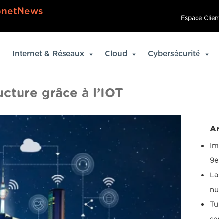
GnetNews
Espace Clien
Internet & Réseaux
Cloud
Cybersécurité
cture grâce à l’IOT
Ar
Im
9e
La
nu
Tu