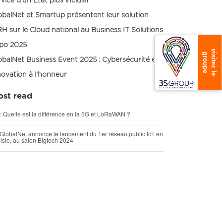
rvice d’un État plus inclusif
obalNet et Smartup présentent leur solution
RH sur le Cloud national au Business IT Solutions
po 2025
v
s
i
t
e
z
l
e
r
o
u
p
i
g
e
obalNet Business Event 2025 : Cybersécurité et
novation à l’honneur
st read
 : Quelle est la différence en la 5G et LoRaWAN ?
GlobalNet annonce le lancement du 1er réseau public IoT en
isie, au salon Bigtech 2024