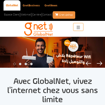
GlobalNet
GnetBusiness
GnetNews
Espace Client
Webmail
Carrière
Contact
e
Gnet
shop
Toggle
navigation
Avec GlobalNet, vivez
l'internet chez vous sans
limite