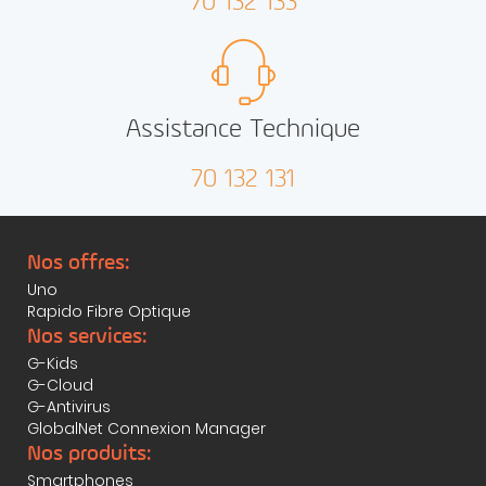
70 132 133
Assistance Technique
70 132 131
Nos offres:
Uno
Rapido Fibre Optique
Nos services:
G-Kids
G-Cloud
G-Antivirus
GlobalNet Connexion Manager
Nos produits:
Smartphones