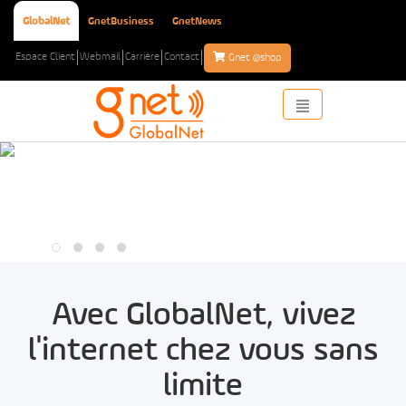
GlobalNet
GnetBusiness
GnetNews
Espace Client
Webmail
Carrière
Contact
e
Gnet
shop
Toggle
navigation
Avec GlobalNet, vivez
l'internet chez vous sans
limite