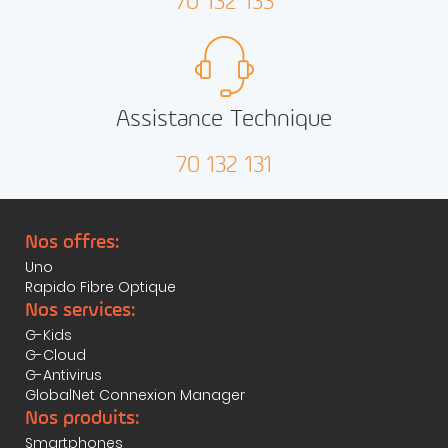
70 132 133
Assistance Technique
70 132 131
Nos offres:
Uno
Rapido Fibre Optique
Nos services:
G-Kids
G-Cloud
G-Antivirus
GlobalNet Connexion Manager
Nos produits:
Smartphones