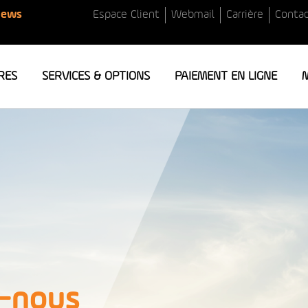
News
Espace Client
Webmail
Carrière
Contac
RES
SERVICES & OPTIONS
PAIEMENT EN LIGNE
M
-nous