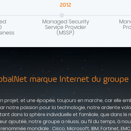
2012
ed
Managed Security
Man
@
Service Provider
Pro
siness
(MSSP)
obalNet marque Internet du groupe
un projet, et une épopée, toujours en marche, car elle embr
par notre passion pour la technologie, notre ardente volon
tant dans la sphère individuelle et familiale, que dans le 
eur ajoutée, notre groupe a réussi, au fil du temps, à no
renommée mondiale : Cisco, Microsoft, IBM, Fortinet, EMC