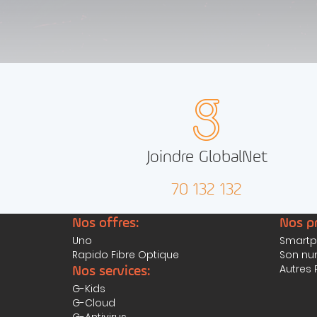
Joindre GlobalNet
70 132 132
Nos offres:
Nos pr
Uno
Smartp
Rapido Fibre Optique
Son nu
Autres 
Nos services:
G-Kids
G-Cloud
G-Antivirus