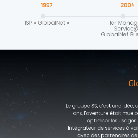
1997
2004
ISP « GlobalNet »
1er Manag
Service
GlobalNet Bu
Gl
Le groupe 3S, c’est une idée, 
ans, l’aventure était mue 
optimiser les usages 
Intégrateur de services à val
avec des partenaires de 