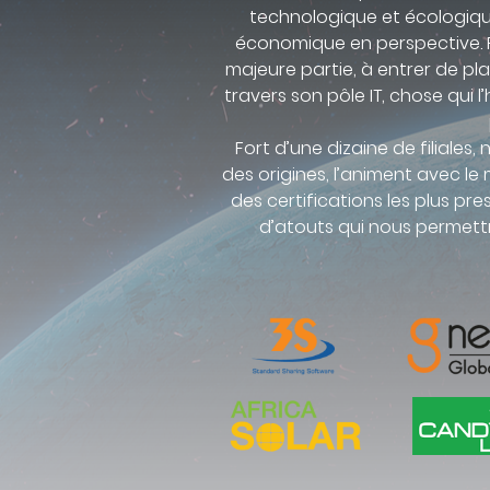
technologique et écologique 
économique en perspective. Rel
majeure partie, à entrer de p
travers son pôle IT, chose qui
Fort d’une dizaine de filiale
des origines, l’animent avec l
des certifications les plus pr
d’atouts qui nous permettro