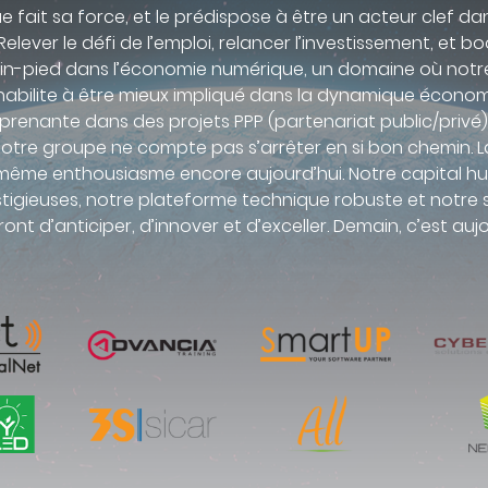
fait sa force, et le prédispose à être un acteur clef da
ever le défi de l’emploi, relancer l’investissement, et bo
lain-pied dans l’économie numérique, un domaine où notr
 l’habilite à être mieux impliqué dans la dynamique économ
prenante dans des projets PPP (partenariat public/privé)
s, notre groupe ne compte pas s’arrêter en si bon chemin. 
e même enthousiasme encore aujourd’hui. Notre capital hu
estigieuses, notre plateforme technique robuste et notre s
nt d’anticiper, d’innover et d’exceller. Demain, c’est auj