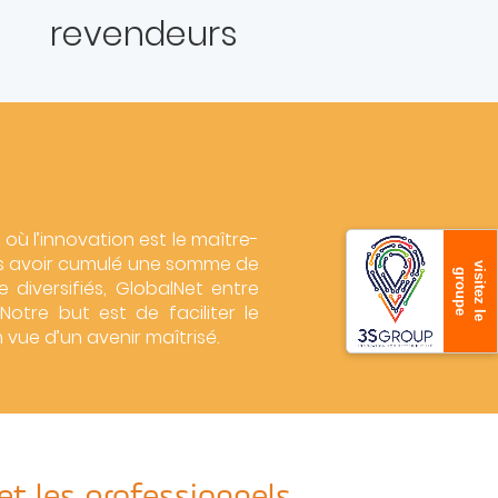
revendeurs
où l’innovation est le maître-
ès avoir cumulé une somme de
v
s
i
t
e
z
l
e
r
o
u
p
i
g
e
diversifiés, GlobalNet entre
Notre but est de faciliter le
 vue d’un avenir maîtrisé.