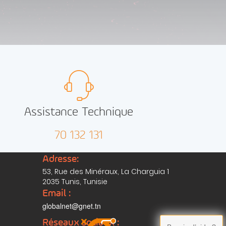
Assistance Technique
70 132 131
Adresse:
53, Rue des Minéraux, La Charguia 1
2035 Tunis, Tunisie
Email :
globalnet@gnet.tn
Réseaux sociaux :