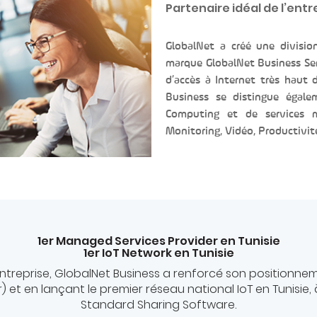
Partenaire idéal de l’entr
GlobalNet a créé une divisio
marque GlobalNet Business Ser
d’accès à Internet très haut 
Business se distingue égale
Computing et de services m
Monitoring, Vidéo, Productivit
1er Managed Services Provider en Tunisie
1er IoT Network en Tunisie
 Entreprise, GlobalNet Business a renforcé son positionn
et en lançant le premier réseau national IoT en Tunisie, 
Standard Sharing Software.