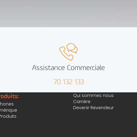
Assistance Commerciale
70 132 133
Qui sommes nous
oduits:
Carrière
hones
Devenir Revendeur
mérique
Produits