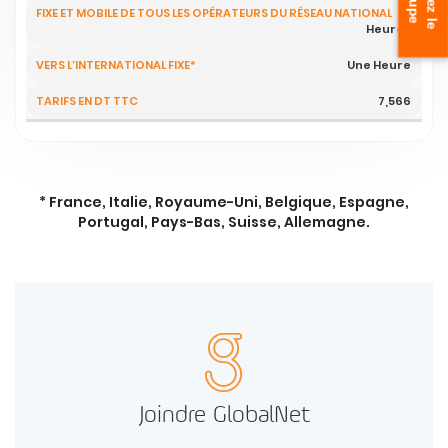
v
s
i
t
e
z
l
e
r
o
u
p
i
g
e
3
Heures
Une Heure
7,566
* France, Italie, Royaume-Uni, Belgique, Espagne,
Portugal, Pays-Bas, Suisse, Allemagne.
Joindre GlobalNet