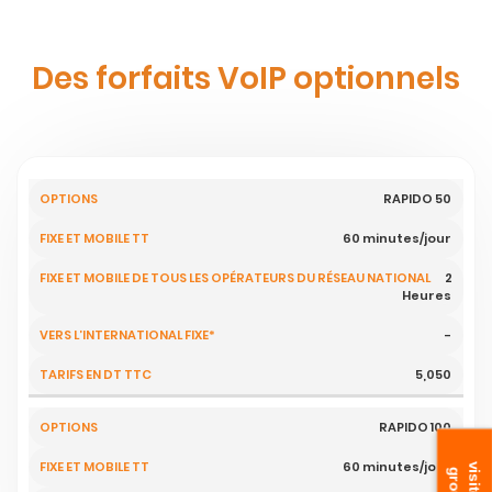
Des forfaits VoIP optionnels
Vers fixe et
RAPIDO 50
Vers fixe
mobile de
et
Vers
60 minutes/jour
tous les
Options
mobile
l’Internatio
opérateurs
Tunisie
FIXE*
2
du Réseau
Heures
Telecom
National
-
5,050
RAPIDO 100
60 minutes/jour