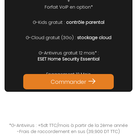
+
Forfait VoIP en option*
G-Kids gratuit :
contrôle parental
G-Cloud gratuit (3Go) :
stockage cloud
G-Antivirus gratuit 12 mois* :
ESET Home Security Essential
Engagement 12 Mois
Commander
*G-Antivirus : +5dt TTC/mois à partir de la 2ème année
-Frais de raccordement en sus (39,900 DT TTC)