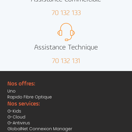
70 132 133
Assistance Technique
70 132 131
Nos offres:
Uno
Rapido Fibre Optique
Nos services:
G-Kids
G-Cloud
G-Antivirus
GlobalNet Connexion Manager