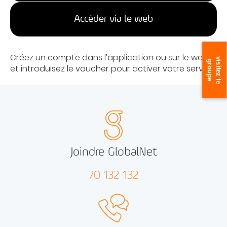
Accéder via le web
Créez un compte dans l’application ou sur le web
v
s
i
t
e
z
l
e
r
o
u
p
i
g
e
et introduisez le voucher pour activer votre service.
Joindre GlobalNet
70 132 132