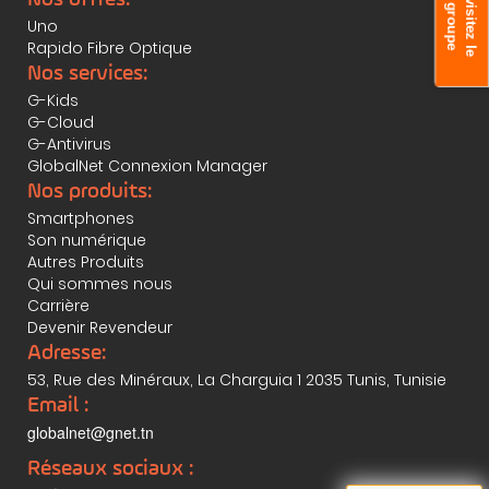
v
s
i
t
e
z
l
e
r
o
u
p
i
g
e
Uno
Rapido Fibre Optique
Nos services:
G-Kids
G-Cloud
G-Antivirus
GlobalNet Connexion Manager
Nos produits:
Smartphones
Son numérique
Autres Produits
Qui sommes nous
Carrière
Devenir Revendeur
Adresse:
53, Rue des Minéraux, La Charguia 1 2035 Tunis, Tunisie
Email :
globalnet@gnet.tn
Réseaux sociaux :