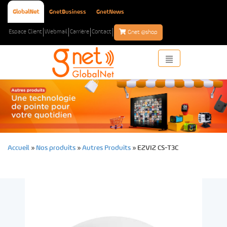
GlobalNet
GnetBusiness
GnetNews
Espace Client
Webmail
Carrière
Contact
e
Gnet
shop
Toggle
navigation
Accueil
»
Nos produits
»
Autres Produits
»
EZVIZ CS-T3C