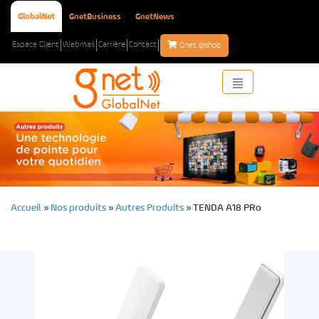
GlobalNet
GnetBusiness
GnetNews
Espace Client
Webmail
Carrière
Contact
e
Gnet
shop
Toggle
navigation
Accueil
»
Nos produits
»
Autres Produits
»
TENDA A18 PRo