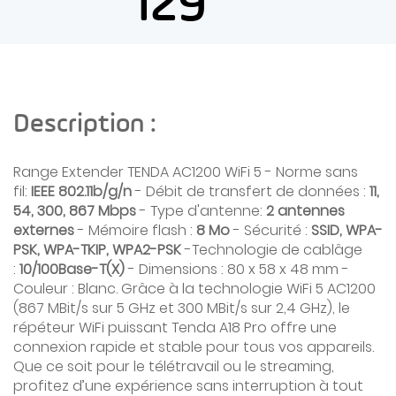
129
Description :
Range Extender TENDA AC1200 WiFi 5 - Norme sans
fil:
IEEE 802.11b/g/n
- Débit de transfert de données :
11,
54, 300, 867 Mbps
- Type d'antenne:
2 antennes
externes
- Mémoire flash :
8 Mo
- Sécurité :
SSID, WPA-
PSK, WPA-TKIP, WPA2-PSK
-Technologie de cablâge
:
10/100Base-T(X)
- Dimensions : 80 x 58 x 48 mm -
Couleur : Blanc.
Grâce à la technologie WiFi 5 AC1200
(867 MBit/s sur 5 GHz et 300 MBit/s sur 2,4 GHz), le
répéteur WiFi puissant Tenda A18 Pro offre une
connexion rapide et stable pour tous vos appareils.
Que ce soit pour le télétravail ou le streaming,
profitez d’une expérience sans interruption à tout