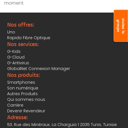
moment.
v
s
i
t
e
z
l
e
r
o
u
p
i
g
e
Nos offres:
Uno
Rapido Fibre Optique
Nos services:
G-Kids
G-Cloud
G-Antivirus
GlobalNet Connexion Manager
Nos produits:
Smartphones
Son numérique
Autres Produits
Qui sommes nous
Carrière
Devenir Revendeur
Adresse:
53, Rue des Minéraux, La Charguia 1 2035 Tunis, Tunisie